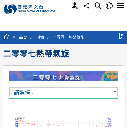
個
語
搜
分
選
人
言
尋
享
單
版
網
站
>
學習
>
刊物
>
二零零七熱帶氣旋
二零零七熱帶氣旋