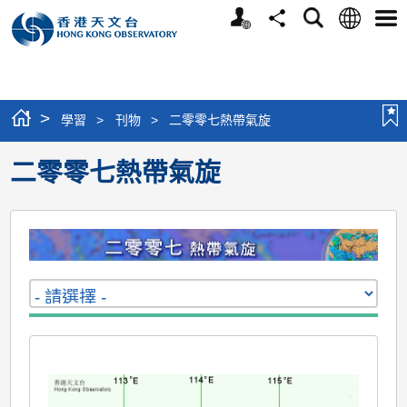
個
語
搜
分
選
人
言
尋
享
單
版
網
站
>
學習
>
刊物
>
二零零七熱帶氣旋
二零零七熱帶氣旋