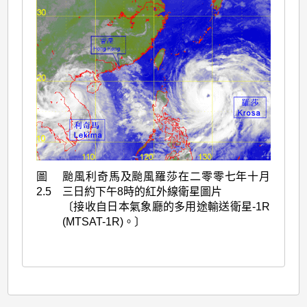
圖
颱風利奇馬及颱風羅莎在二零零七年十月
2.5
三日約下午8時的紅外線衛星圖片
〔接收自日本氣象廳的多用途輸送衛星-1R
(MTSAT-1R)。〕