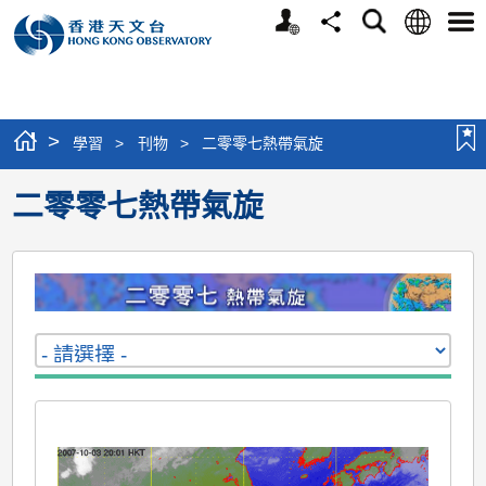
個
語
搜
分
選
人
言
尋
享
單
版
網
站
>
學習
>
刊物
>
二零零七熱帶氣旋
二零零七熱帶氣旋