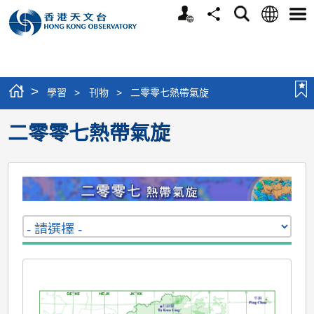
個
語
搜
分
選
人
言
尋
享
單
版
網
站
>
學習
>
刊物
>
二零零七熱帶氣旋
二零零七熱帶氣旋