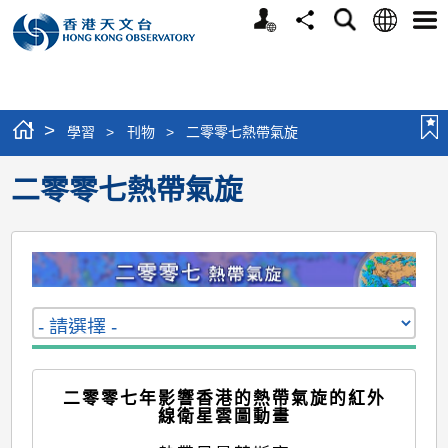
個
語
搜
分
選
人
言
尋
享
單
版
網
站
>
學習
>
刊物
>
二零零七熱帶氣旋
二零零七熱帶氣旋
二零零七年影響香港的熱帶氣旋的紅外
線衛星雲圖動畫