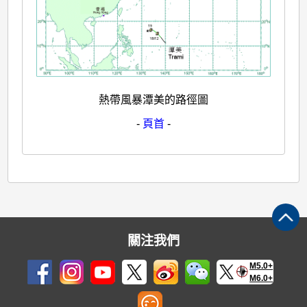
熱帶風暴潭美的路徑圖
-
頁首
-
關注我們
M5.0+
M6.0+