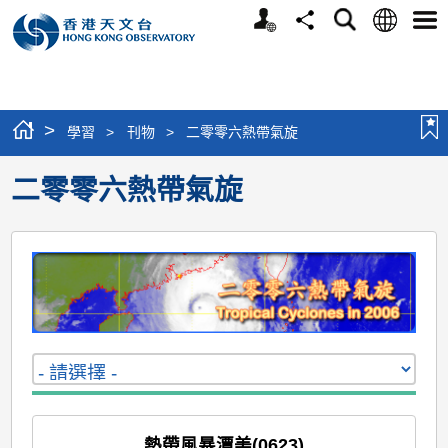
個
語
搜
分
選
人
言
尋
享
單
版
網
站
>
學習
>
刊物
>
二零零六熱帶氣旋
二零零六熱帶氣旋
熱帶風暴潭美(0623)