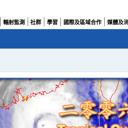
輻射監測
社群
學習
國際及區域合作
媒體及
展
展
展
展
展
開
開
開
開
開