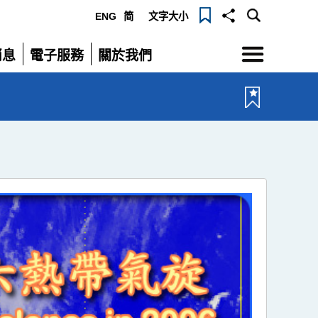
ENG
简
文字大小
選
消息
電子服務
關於我們
單
展
展
開
開