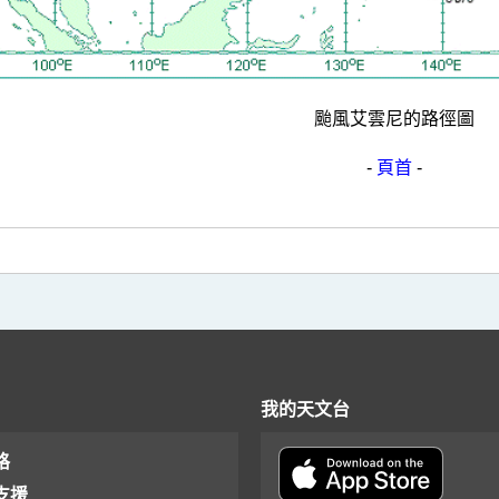
颱風艾雲尼的路徑圖
-
頁首
-
我的天文台
格
支援