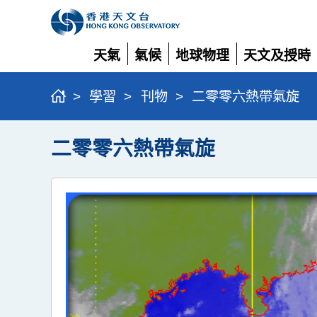
天氣
氣候
地球物理
天文及授時
展
展
展
展
開
開
開
開
>
學習
>
刊物
>
二零零六熱帶氣旋
二零零六熱帶氣旋