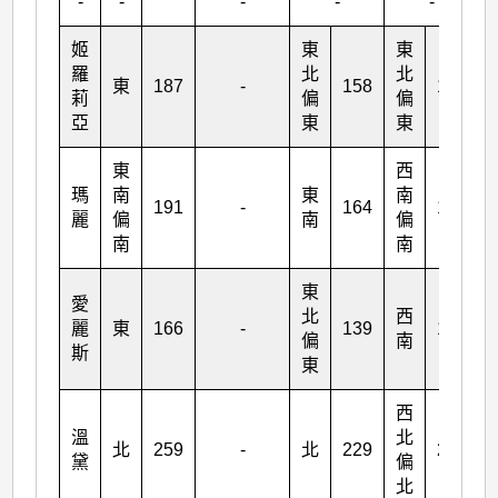
-
-
-
-
-
姬
東
東
羅
北
北
東
187
-
158
185
莉
偏
偏
亞
東
東
東
西
瑪
南
東
南
191
-
164
194
麗
偏
南
偏
南
南
東
愛
北
西
麗
東
166
-
139
128
偏
南
斯
東
西
溫
北
北
259
-
北
229
216
黛
偏
北