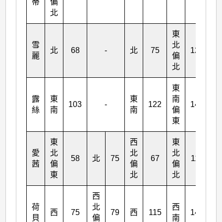
蒂
偏
北
東
雪
北
北
68
-
北
75
124
麗
偏
北
東
露
東
東
南
103
-
122
140
絲
南
南
偏
東
東
西
東
愛
北
北
北
58
北
75
67
118
茜
偏
偏
偏
東
北
北
西
荷
北
西
西
75
79
西
115
144
貝
偏
南