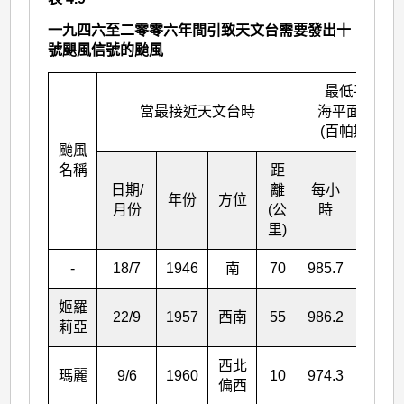
一九四六至二零零六年間引致天文台需要發出十
號颶風信號的颱風
最低平均
當最接近天文台時
海平面氣壓
(百帕斯卡)
颱風
名稱
距
日期/
離
每小
年份
方位
瞬時
月份
(公
時
里)
-
18/7
1946
南
70
985.7
-
姬羅
22/9
1957
西南
55
986.2
984.3
莉亞
西北
瑪麗
9/6
1960
10
974.3
973.8
偏西