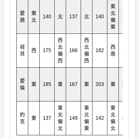
東
愛
東
北
140
北
137
北
140
176
茜
北
偏
東
西
西
荷
北
北
西
西
175
166
182
198
貝
偏
偏
南
西
西
愛
東
185
東
167
東
203
東
227
倫
東
東
東
約
北
北
北
東
137
149
142
234
克
偏
偏
偏
北
東
北