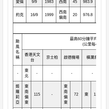
愛倫
9/9
1983
西南
45
983.9
983.1
西南
約克
16/9
1999
20
976.8
976.1
偏南
最高60分鐘平均風向
颱
(公里每小時)
風
名
香港天文
稱
京士柏
啟德機場
橫瀾島
台
東
-
-
-
-
-
北
姬
東
東
羅
南
南
115
-
72
東
113
莉
偏
偏
亞
東
東