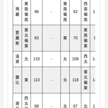
東
東
西
瑪
南
南
南
96
-
92
112
麗
偏
偏
偏
南
南
南
東
東
愛
北
南
麗
83
-
東
70
90
偏
偏
斯
東
東
溫
西
北
133
-
北
108
148
黛
北
東
露
北
東
110
-
北
118
148
比
偏
東
西
黛
北
88
-
北
67
北
117