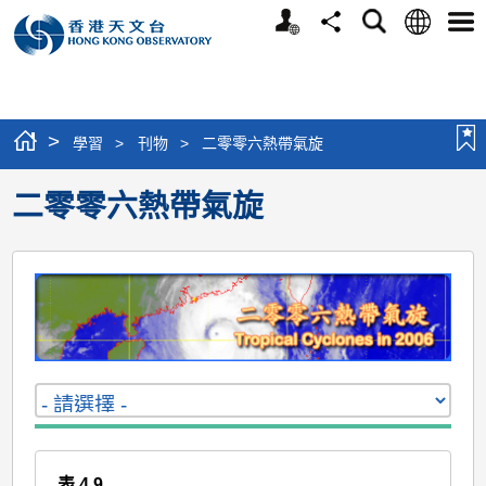
個
語
搜
分
選
人
言
尋
享
單
版
網
站
>
學習
>
刊物
>
二零零六熱帶氣旋
二零零六熱帶氣旋
表 4.9