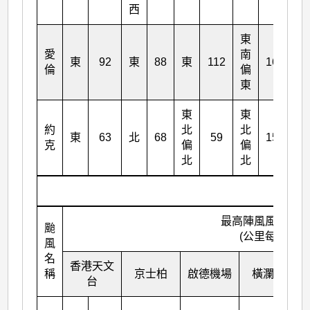
西
東
愛
南
東
92
東
88
東
112
169
倫
偏
東
東
東
約
北
北
東
63
北
68
59
153
克
偏
偏
北
北
最高陣風風向及風
颱
(公里每小時)
風
名
香港天文
稱
京士柏
啟德機場
橫瀾島
台