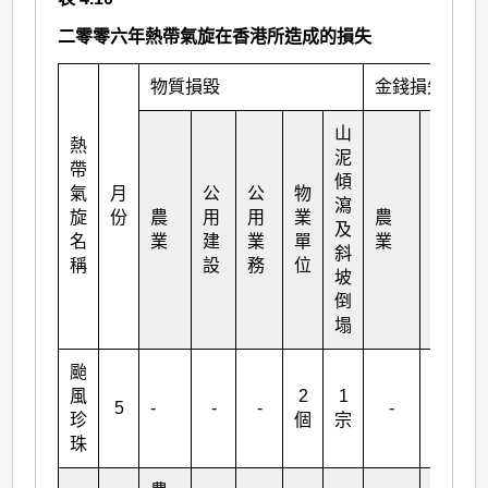
二零零六年熱帶氣旋在香港所造成的損失
物質損毀
金錢損失（百
山
熱
泥
帶
傾
氣
月
公
公
物
瀉
旋
份
農
用
用
業
農
公用
及
名
業
建
業
單
業
建設
斜
稱
設
務
位
坡
倒
塌
颱
風
2
1
5
-
-
-
-
-
珍
個
宗
珠