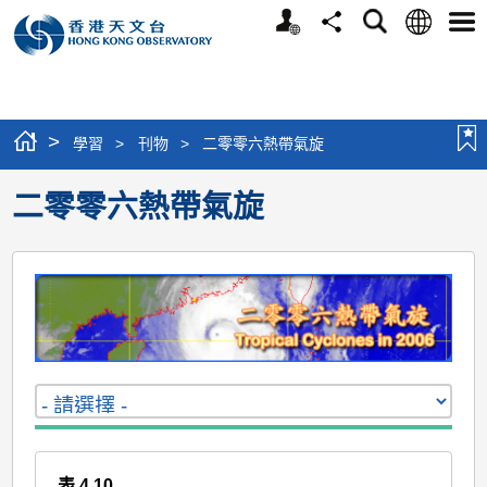
個
語
搜
分
選
人
言
尋
享
單
版
網
站
>
學習
>
刊物
>
二零零六熱帶氣旋
二零零六熱帶氣旋
表 4.10