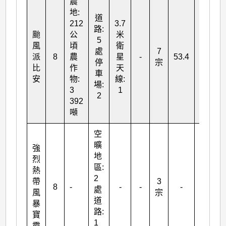
農
地:
道
212
3.7
路:
颱
公
米
5
風
頃
衛
處
7
派
8
農
星
-
53.4
0.156
停
宗
比
作
天
車
安
物:
線:
場:
3
1
2
392
噸
空
曠
強
地
烈
區:
熱
2
帶
3
8
-
-
-
-
-
處
風
宗
道
暴
路:
寶
1
霞