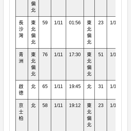
偏
北
長
東
59
1/11
01:56
東
23
1/11
06
沙
北
北
灣
偏
偏
北
北
青
東
76
1/11
17:30
東
51
1/11
18
洲
北
北
偏
偏
北
北
啟
北
65
1/11
19:45
北
31
1/11
20
德
京
北
58
1/11
19:12
東
23
1/11
09
士
北
柏
偏
北