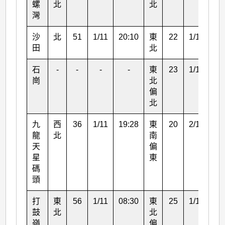
螺
北
北
灣
沙
北
51
1/11
20:10
東
22
1/11
09
田
北
石
-
-
-
-
東
23
1/11
06
崗
北
偏
北
九
西
36
1/11
19:28
東
20
2/11
22
龍
北
南
天
偏
星
東
碼
頭
打
東
56
1/11
08:30
東
25
1/11
12
鼓
北
北
嶺
偏