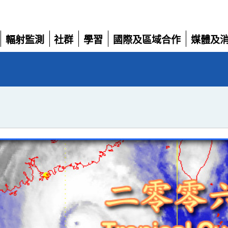
輻射監測
社群
學習
國際及區域合作
媒體及
展
展
展
展
展
開
開
開
開
開