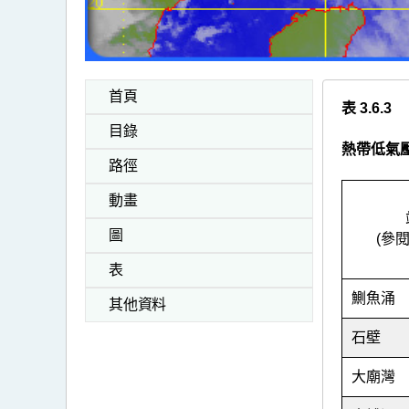
首頁
表 3.6.3
目錄
熱帶低氣
路徑
動畫
圖
(參
表
鰂
魚涌
其他資料
石壁
大廟灣