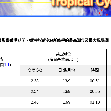
壓影響香港期間，香港各潮汐站所錄得的最高潮位及最大風暴潮
最高潮位
站
(海圖基準面以上)
閱圖
1.1
)
高度(米)
日期/月份
時間
2.38
13/9
00:51
2.54
13/9
00:55
2.48
13/9
01:13