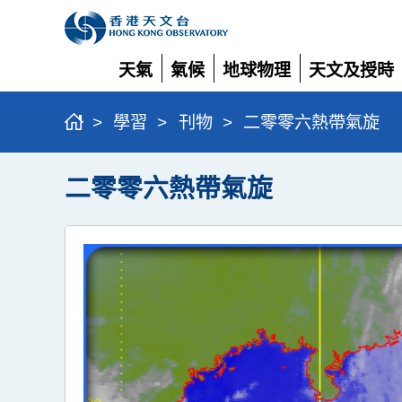
天氣
氣候
地球物理
天文及授時
展
展
展
展
開
開
開
開
>
學習
>
刊物
>
二零零六熱帶氣旋
二零零六熱帶氣旋