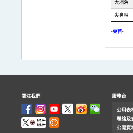
大埔滘
尖鼻咀
-
頁首
-
關注我們
服務台
公用表
聯絡及
M5.0+
M6.0+
公開資