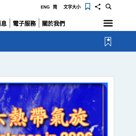
ENG
简
文字大小
選
消息
電子服務
關於我們
單
展
展
開
開