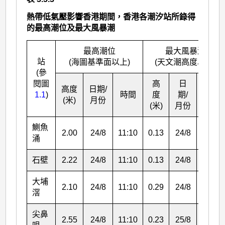
熱帶低氣壓影響香港期間，香港各潮汐站所錄得
的最高潮位及最大風暴潮
最高潮位
最大風暴潮
站
(海圖基準面以上)
(天文潮高度以上)
(參
閱圖
高
日
高度
日期/
1.1
)
時間
度
期/
時間
(米)
月份
(米)
月份
鰂
魚
2.00
24/8
11:10
0.13
24/8
14:43
涌
石壁
2.22
24/8
11:10
0.13
24/8
12:49
大埔
2.10
24/8
11:10
0.29
24/8
13:42
滘
尖鼻
2.55
24/8
11:10
0.23
25/8
05:52