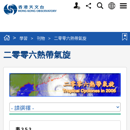
個
語
搜
分
選
人
言
尋
享
單
版
網
站
>
學習
>
刊物
>
二零零六熱帶氣旋
二零零六熱帶氣旋
表 3.5.3