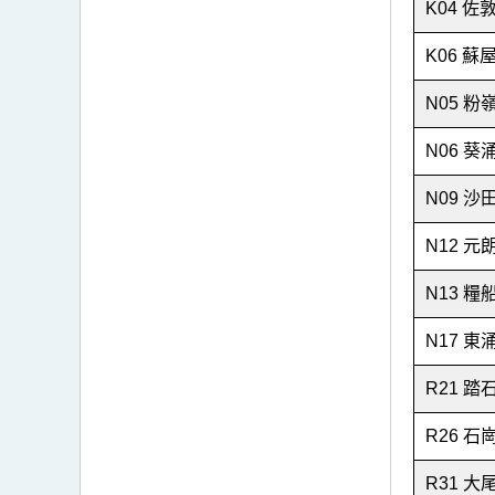
K04 佐
K06 蘇
N05 粉
N06 葵
N09 沙
N12 元
N13 糧
N17 東
R21 踏
R26 石
R31 大