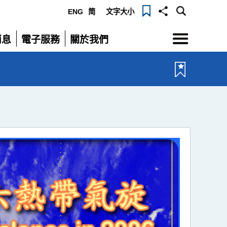
ENG
简
文字大小
選
消息
電子服務
關於我們
單
展
展
開
開