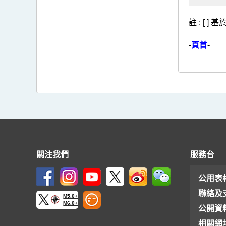
註 : [ 
-
頁首
-
關注我們
服務台
公用表
聯絡及
M5.0+
M6.0+
公開資
相關網