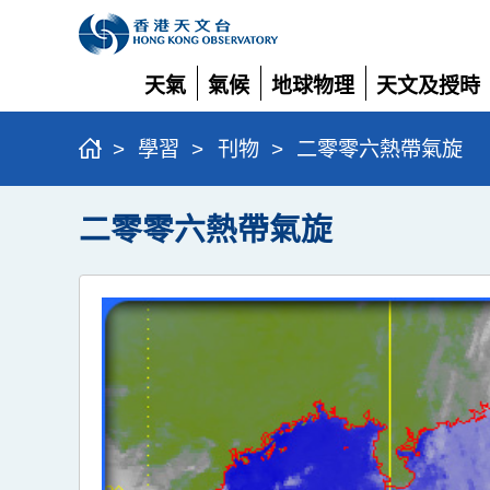
天氣
氣候
地球物理
天文及授時
展
展
展
展
開
開
開
開
>
學習
>
刊物
>
二零零六熱帶氣旋
二零零六熱帶氣旋