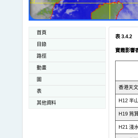
首頁
表 3.4.2
目錄
寶霞影響
路徑
動畫
圖
香港天
表
H12 半
其他資料
H19 筲
H21 淺