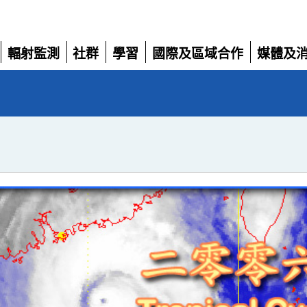
輻射監測
社群
學習
國際及區域合作
媒體及
展
展
展
展
展
開
開
開
開
開