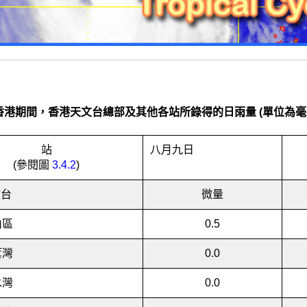
香港期間，香港天文台總部及其他各站所錄得的日雨量 (單位為毫
站
八月九日
(參閱圖
3.4.2
)
文台
微量
山區
0.5
箕灣
0.0
水灣
0.0