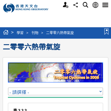
個
語
搜
分
選
人
言
尋
享
單
版
網
站
>
學習
>
刊物
>
二零零六熱帶氣旋
二零零六熱帶氣旋
表 3.3.3