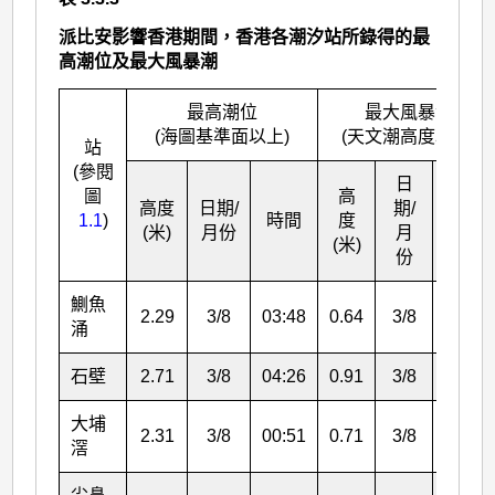
派比安影響香港期間，香港各潮汐站所錄得的最
高潮位及最大風暴潮
最高潮位
最大風暴潮
(海圖基準面以上)
(天文潮高度以上)
站
(參閱
日
圖
高
高度
日期/
期/
1.1
)
時間
度
時間
(米)
月份
月
(米)
份
鰂
魚
2.29
3/8
03:48
0.64
3/8
17:48
涌
石壁
2.71
3/8
04:26
0.91
3/8
07:49
大埔
2.31
3/8
00:51
0.71
3/8
08:47
滘