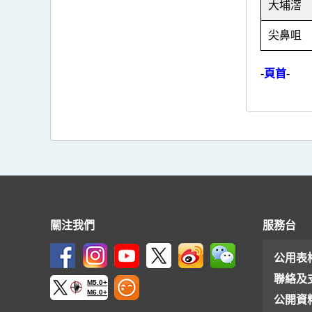
大埔滘
尖鼻咀
-
頁首
-
關注我們
服務台
公用表
聯絡及
M5.0+
M6.0+
公開資