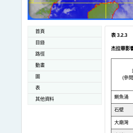
首頁
表 3.2.3
目錄
杰拉華影
路徑
動畫
圖
(參
表
鰂
魚涌
其他資料
石壁
大廟灣