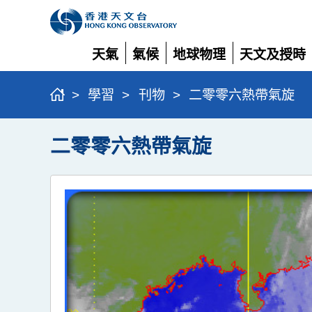
天氣
氣候
地球物理
天文及授時
展
展
展
展
開
開
開
開
>
學習
>
刊物
>
二零零六熱帶氣旋
二零零六熱帶氣旋