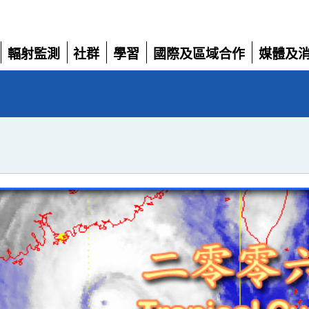
輻射監測
社群
學習
國際及區域合作
媒體及
展
展
展
展
展
開
開
開
開
開