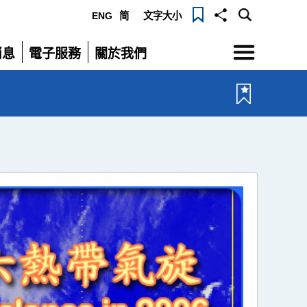
ENG
简
文字大小
選
消息
電子服務
關於我們
單
展
展
開
開