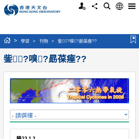
個
語
搜
分
選
人
言
尋
享
單
版
網
站
>
學習
>
刊物
>
鈭?嗅?勗葆瘞??
鈭?嗅?勗葆瘞??
銵?3.1.2