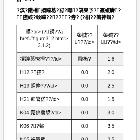
?滨?敶梢擐蹱葛?罸?嚗?皜臬予?蝱蝮賡?
隞硋?蝡蹱?????券? (?桐??箸神蝐?
蝡?br> (?鰐??a
鈭娍??
鈭娍??
鈭娍
href="figure312.htm">
???/td>
??/td>
???/
3.1.2)
擐蹱葛憭拇???/td>
敺桅?
1.6
15.
H12 ?控?
0.0
2.0
10.
H19 蝑脩???/td>
0.0
2.5
10.
H21 瘛箸偌??/td>
0.0
1.5
10.
K04 雿鞉襥靚?/td>
0.0
3.0
22.
K06 ??
邨
0.0
3.5
23.
N05 蝎匧飯
0.0
2.5
21.