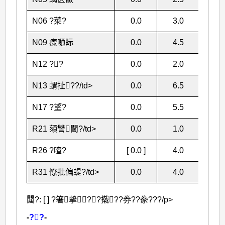
N06 ?菜?
0.0
3.0
26.
N09 瘝嗵眎
0.0
4.5
39.
N12 ??
0.0
2.0
15.
N13 蝟扯??/td>
0.0
6.5
23.
N17 ?望?
0.0
5.5
20.
R21 頦讐閫?/td>
0.0
1.0
24.
R26 ?喳?
[ 0.0 ]
4.0
26.
R31 憭批偏蝭?/td>
0.0
4.0
23.
閮?: [ ] ?箸摰??撠??券??豢???/p>
-
??
-