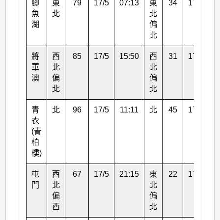
鯽
東
79
17/5
07:13
東
34
17/5
0
魚
北
北
湖
偏
北
將
西
85
17/5
15:50
西
31
17/5
1
軍
北
北
澳
偏
偏
北
北
青
北
96
17/5
11:11
北
45
17/5
0
衣
(青
柏
樓)
屯
西
67
17/5
21:15
東
22
17/5
0
門
北
北
偏
偏
西
北