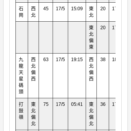
石
西
45
17/5
15:09
東
20
17/5
0
崗
北
北
東
20
17/5
0
北
偏
東
九
西
63
17/5
19:15
西
38
18/5
0
龍
北
北
天
偏
偏
星
西
西
碼
頭
打
東
75
17/5
05:41
東
36
17/5
0
鼓
北
北
嶺
偏
偏
北
北