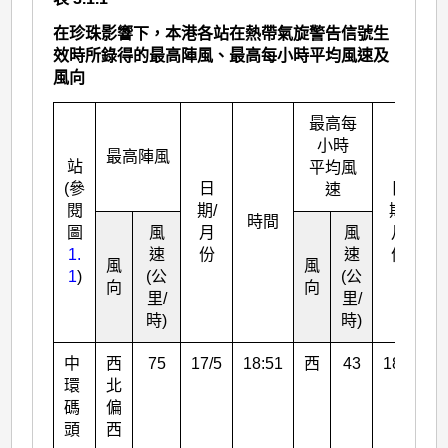
在珍珠影響下，本港各站在熱帶氣旋警告信號生
效時所錄得的最高陣風、最高每小時平均風速及
風向
最高每
小時
最高陣風
站
平均風
(參
日
日
速
閱
期/
期/
時間
圖
風
月
風
月
1.
速
份
速
份
風
風
1
)
(公
(公
向
向
里/
里/
時)
時)
中
西
75
17/5
18:51
西
43
18/5
0
環
北
碼
偏
頭
西