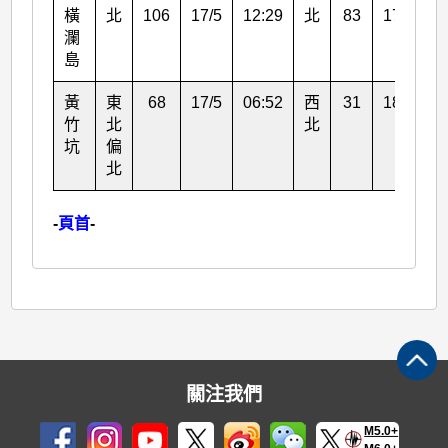
橫
北
106
17/5
12:29
北
83
17/5
1
瀾
島
黃
東
68
17/5
06:52
西
31
18/5
0
竹
北
北
坑
偏
北
-
頁首
-
關注我們
M5.0+