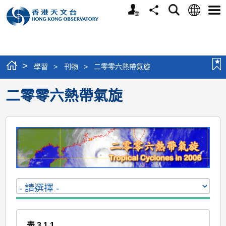
個
語
搜
分
選
人
言
尋
享
單
版
網
站
>
學習
>
刊物
>
二零零六熱帶氣旋
二零零六熱帶氣旋
表 3.1.1