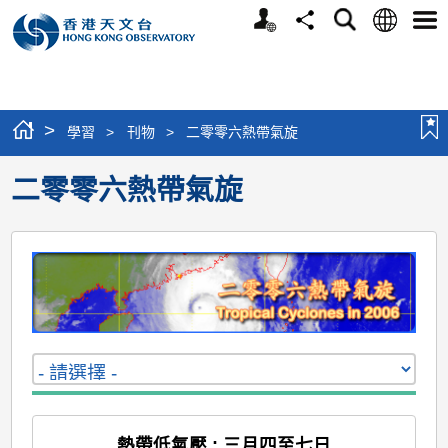
個
語
搜
分
選
人
言
尋
享
單
版
網
站
>
學習
>
刊物
>
二零零六熱帶氣旋
二零零六熱帶氣旋
熱帶低氣壓 : 三月四至七日