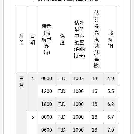
估
計
估計
時間
最
最低
(協
高
北
月
日
強
中心
東經
調世
風
緯
份
期
度
氣壓
°E
界
速
°N
(百帕
時)
(米
斯卡)
每
秒)
三
4
0600
T.D.
1002
13
4.9
138.2
月
1200
T.D.
1000
16
5.5
138.1
1800
T.D.
1000
16
6.2
138.0
5
0000
T.D.
1000
16
6.7
137.8
0600
T.D.
1000
16
7.0
137.5