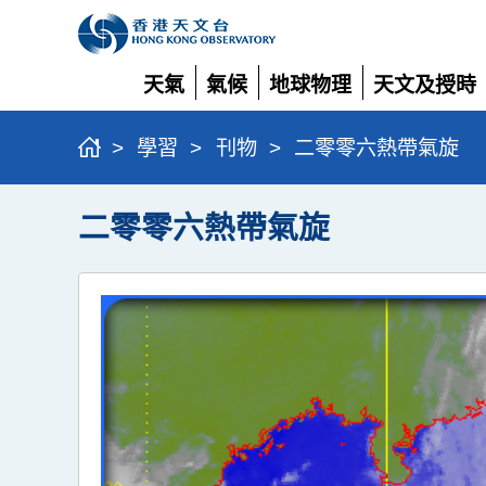
天氣
氣候
地球物理
天文及授時
展
展
展
展
開
開
開
開
>
學習
>
刊物
>
二零零六熱帶氣旋
二零零六熱帶氣旋