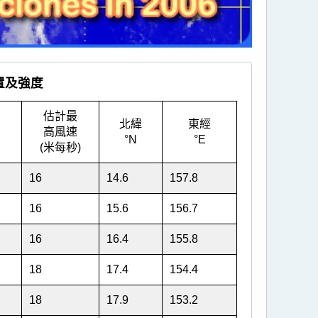
位置及強度
估計最
北緯
東經
高風速
°N
°E
(米每秒)
16
14.6
157.8
16
15.6
156.7
16
16.4
155.8
18
17.4
154.4
18
17.9
153.2