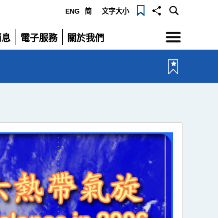
ENG
简
文字大小
選
消息
電子服務
關於我們
單
展
展
開
開