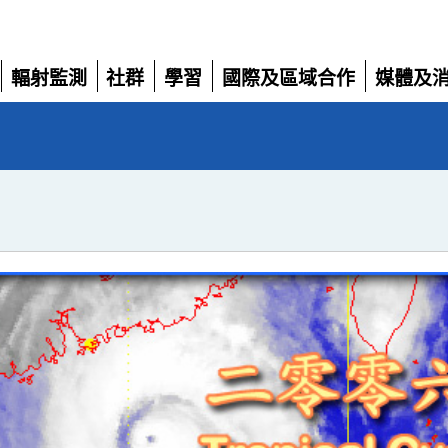
輻射監測
社群
學習
國際及區域合作
媒體及
展
展
展
展
展
開
開
開
開
開