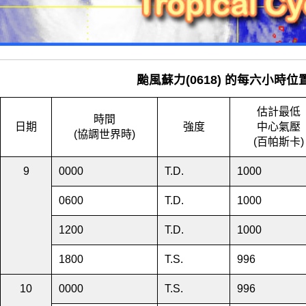
颱風蘇力(0618) 的每六小時
估計最低
時間
日期
強度
中心氣壓
(協調世界時)
(百帕斯卡)
9
0000
T.D.
1000
0600
T.D.
1000
1200
T.D.
1000
1800
T.S.
996
10
0000
T.S.
996