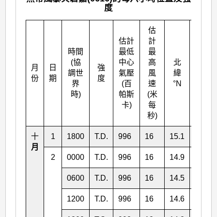
度
估
估計
計
時間
最低
最
(協
中心
高
北
月
日
強
東經
調世
氣壓
風
緯
份
期
度
°E
界
(百
速
°N
時)
帕斯
(米
卡)
每
秒)
十
1
1800
T.D.
996
16
15.1
130.5
月
2
0000
T.D.
996
16
14.9
131.0
0600
T.D.
996
16
14.5
131.0
1200
T.D.
996
16
14.6
130.6