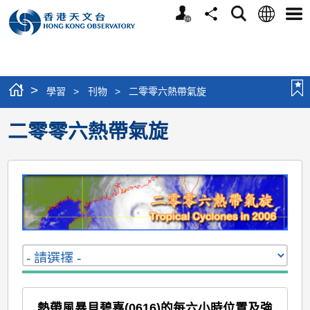
個
語
搜
分
選
人
言
尋
享
單
版
網
站
>
學習
>
刊物
>
二零零六熱帶氣旋
二零零六熱帶氣旋
熱帶風暴貝碧嘉(0616)的每六小時位置及強