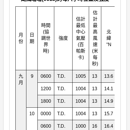
估
估計
計
時間
最低
最
(協
中心
高
北
月
日
東經
調世
強度
氣壓
風
緯
份
期
°E
界
(百
速
°N
時)
帕斯
(米
卡)
每
秒)
九
9
0600
T.D.
1005
13
13.6
138.
月
1200
T.D.
1004
13
14.1
137.
1800
T.D.
1004
13
14.9
137.
10
0000
T.D.
1004
13
15.7
136.
0600
T.D.
1000
16
16.4
135.