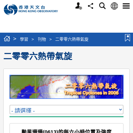
個
語
搜
分
選
人
言
尋
享
單
版
網
站
>
學習
>
刊物
>
二零零六熱帶氣旋
二零零六熱帶氣旋
颱風珊珊(0613)的每六小時位置及強度