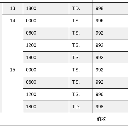
13
1800
T.D.
998
14
0000
T.S.
996
0600
T.S.
992
1200
T.S.
992
1800
T.S.
992
15
0000
T.S.
992
0600
T.S.
992
1200
T.S.
996
1800
T.D.
998
消散