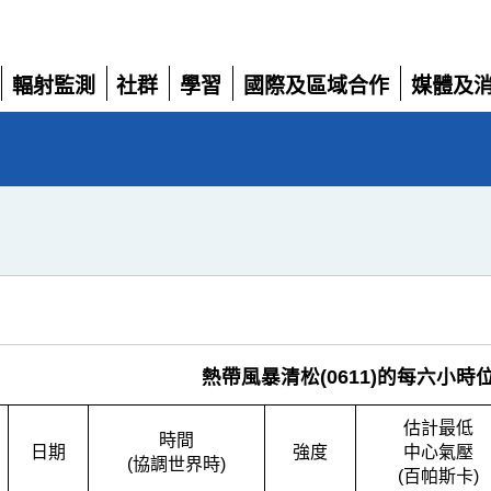
輻射監測
社群
學習
國際及區域合作
媒體及
展
展
展
展
展
開
開
開
開
開
熱帶風暴清松(0611)的每六小時
估計最低
時間
日期
強度
中心氣壓
(協調世界時)
(百帕斯卡)