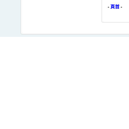
-
頁首
-
關注我們
服務台
M5.0+
公用表
M6.0+
聯絡及
公開資
相關網
快速用