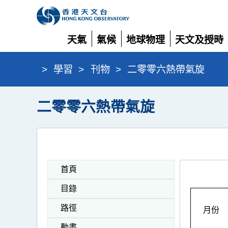
天氣
氣候
地球物理
天文及授時
展
展
展
展
開
開
開
開
>
學習
>
刊物
>
二零零六熱帶氣旋
二零零六熱帶氣旋
首頁
目錄
路徑
月份
動畫