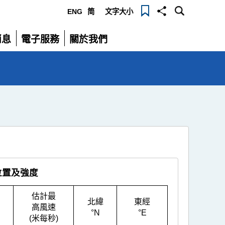
ENG
简
文字大小
選
消息
電子服務
關於我們
單
展
展
開
開
位置及強度
估計最
北緯
東經
高風速
°N
°E
(米每秒)