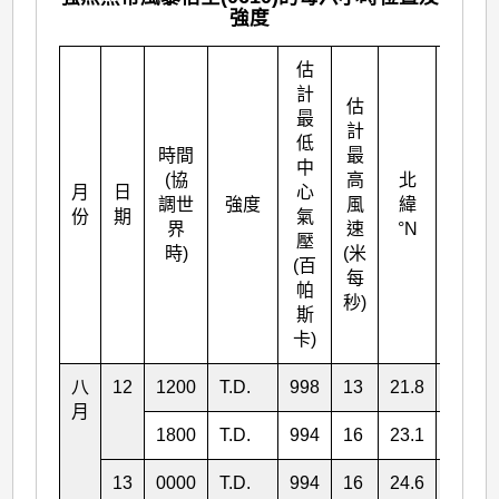
強度
估
計
估
最
計
低
時間
最
中
(協
高
北
月
日
心
東經
調世
強度
風
緯
份
期
氣
°E
界
速
°N
壓
時)
(米
(百
每
帕
秒)
斯
卡)
八
12
1200
T.D.
998
13
21.8
141.0
月
1800
T.D.
994
16
23.1
140.3
13
0000
T.D.
994
16
24.6
139.5