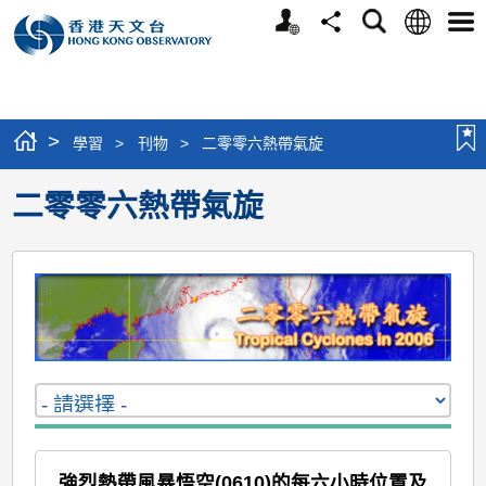
個
語
搜
分
選
人
言
尋
享
單
版
網
站
>
學習
>
刊物
>
二零零六熱帶氣旋
二零零六熱帶氣旋
強烈熱帶風暴悟空(0610)的每六小時位置及