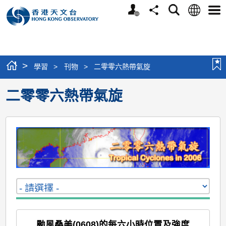
個
語
搜
分
選
人
言
尋
享
單
版
網
站
>
學習
>
刊物
>
二零零六熱帶氣旋
二零零六熱帶氣旋
颱風桑美(0608)的每六小時位置及強度