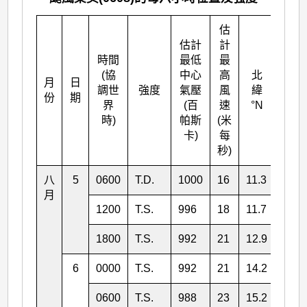
估
估計
計
時間
最低
最
(協
中心
高
北
月
日
東經
調世
強度
氣壓
風
緯
份
期
°E
界
(百
速
°N
時)
帕斯
(米
卡)
每
秒)
八
5
0600
T.D.
1000
16
11.3
147.
月
1200
T.S.
996
18
11.7
146.
1800
T.S.
992
21
12.9
145.
6
0000
T.S.
992
21
14.2
144.
0600
T.S.
988
23
15.2
143.