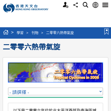
個
語
搜
分
選
人
言
尋
享
單
版
網
站
>
學習
>
刊物
>
二零零六熱帶氣旋
二零零六熱帶氣旋
以下是二零零六年位於北太平洋西部及南海區域