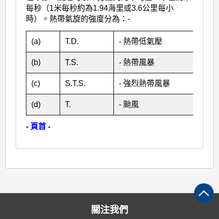
每秒（1米每秒約為1.94海里或3.6公里每小
時）。熱帶氣旋的強度分為：-
(a)
T.D.
- 熱帶低氣壓
(b)
T.S.
- 熱帶風暴
(c)
S.T.S.
- 強烈熱帶風暴
(d)
T.
- 颱風
-
頁首
-
關注我們