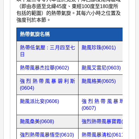
（即由赤道至北緯45度、東經100度至180度所
包括的範圍）的熱帶氣旋。其每六小時之位置及
強度刊於本節。
熱帶氣旋名稱
熱帶低氣壓 : 三月四至七
颱風珍珠(0601)
日
熱帶風暴杰拉華(0602)
颱風艾雲尼(0603)
強烈熱帶風暴碧利斯
颱風格美(0605)
(0604)
颱風派比安(0606)
強烈熱帶風暴瑪莉亞
(0607)
颱風桑美(0608)
強烈熱帶風暴寶霞(0609)
強烈熱帶風暴悟空(0610)
熱帶風暴清松(0611)