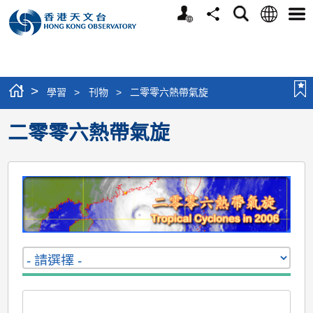
個
語
搜
分
選
人
言
尋
享
單
版
網
站
>
學習
>
刊物
>
二零零六熱帶氣旋
二零零六熱帶氣旋