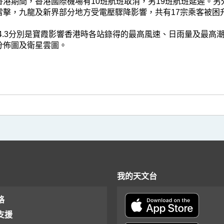
香港期間，香港國際機場有10班航班取消，另19班航班延遲。
雷擊，九龍及新界部分地方受電壓驟降影響，共有17宗乘客被困
1-3.4.3分別是寶霞影響香港時各站錄得的最高風速、日雨量及最高潮汐
分佈圖及衛星雲圖。
我的天文台
格
支援