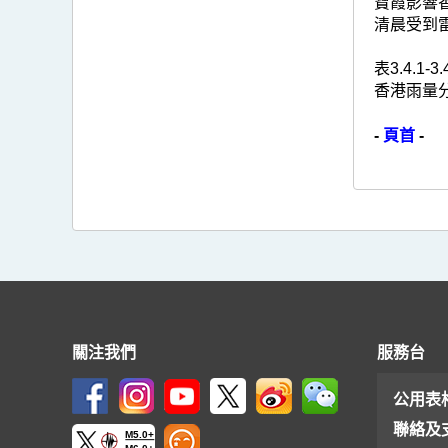
寶霞影響
清晨受到
表3.4.
香港雨量
-
頁首
-
關注我們
服務台
公用表
聯絡及
M5.0+