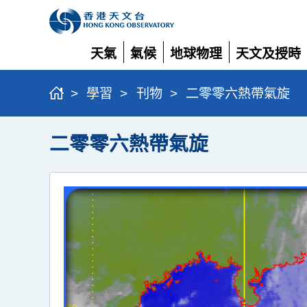
天氣
氣候
地球物理
天文及授時
展
展
展
展
開
開
開
開
>
學習
>
刊物
>
二零零六熱帶氣旋
二零零六熱帶氣旋