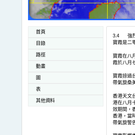
首頁
3.4
強
寶霞是二
目錄
路徑
寶霞在八
霞於八月
動畫
寶霞掠過
圖
帶氣旋桑
表
香港天文
其他資料
港在八月
效期間，
香港，當
帶氣旋警