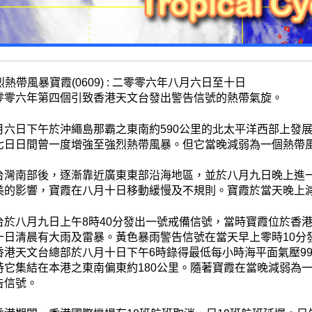
烈熱帶風暴寶霞(0609) : 二零零六年八月六日至十日
零零六年第四個引致香港天文台發出警告信號的熱帶氣旋。
月六日下午於沖繩島那霸之東南約590公里的北太平洋西部上發
七日日間曾一度增強至強烈熱帶風暴。但它當晚減弱為一個熱帶
台灣南部後，逐漸靠近廣東東部沿海地區，並於八月九日晚上進
美的影響，寶霞在八月十日移動緩慢及不規則。寶霞於當天晚上
台於八月九日上午8時40分發出一號戒備信號，當時寶霞位於香港
十日清晨有大雨及雷暴。黃色暴雨警告信號在當天早上零時10分
香港天文台總部於八月十日下午6時錄得最低每小時海平面氣壓99
時它集結在本港之東南偏東約180公里。隨著寶霞在當晚減弱為一
告信號。