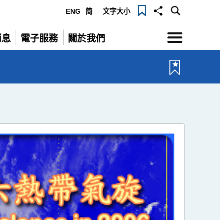
ENG
简
文字大小
選
消息
電子服務
關於我們
單
展
展
開
開