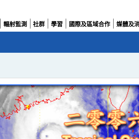
輻射監測
社群
學習
國際及區域合作
媒體及
展
展
展
展
展
開
開
開
開
開