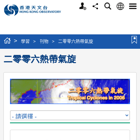
個
語
搜
分
選
人
言
尋
享
單
版
網
站
>
學習
>
刊物
>
二零零六熱帶氣旋
二零零六熱帶氣旋