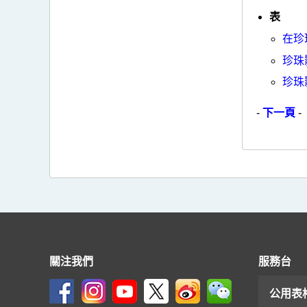
表
在珍
珍珠
珍珠
-
下一頁
-
關注我們
服務台
公用表