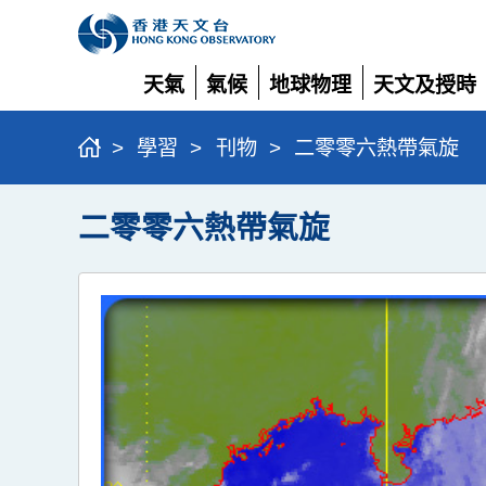
天氣
氣候
地球物理
天文及授時
展
展
展
展
開
開
開
開
>
學習
>
刊物
>
二零零六熱帶氣旋
二零零六熱帶氣旋