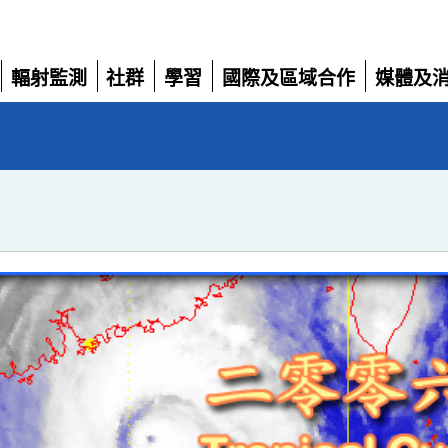
輻射監測
社群
學習
國際及區域合作
媒體及
展
展
展
展
展
開
開
開
開
開