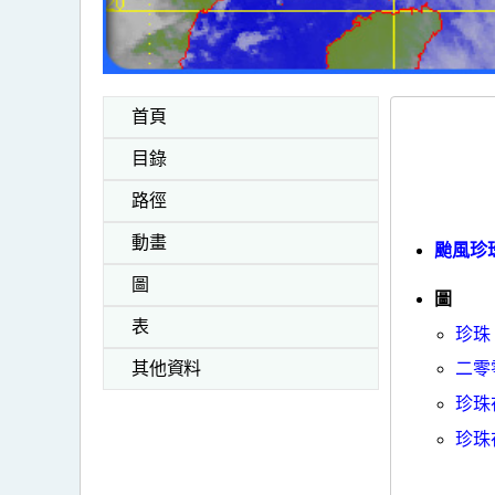
首頁
目錄
路徑
動畫
颱風珍珠
圖
圖
表
珍珠
二零
其他資料
珍珠
珍珠