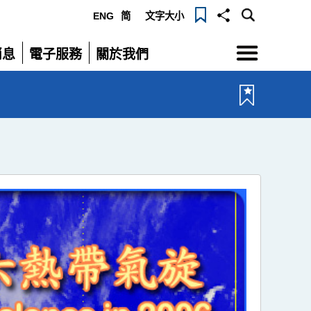
ENG
简
文字大小
選
消息
電子服務
關於我們
單
展
展
開
開