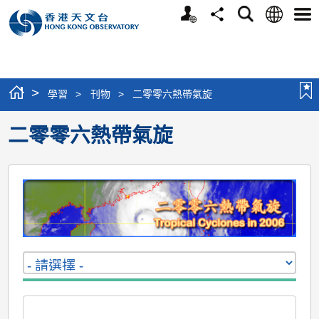
個
語
搜
分
選
人
言
尋
享
單
版
網
站
>
學習
>
刊物
>
二零零六熱帶氣旋
二零零六熱帶氣旋