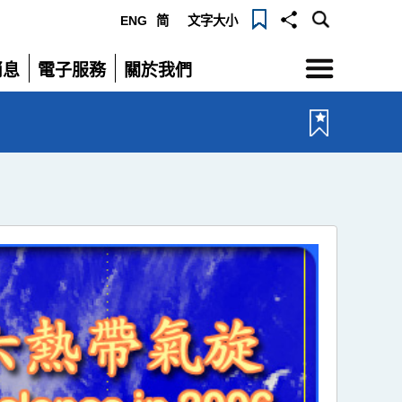
ENG
简
文字大小
選
消息
電子服務
關於我們
單
展
展
開
開