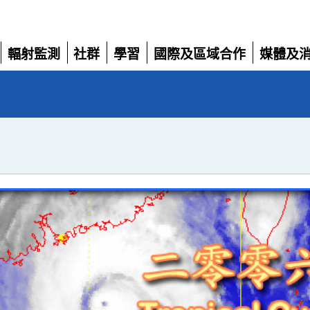
輻射監測
社群
學習
國際及區域合作
媒體及
展
展
展
展
展
開
開
開
開
開