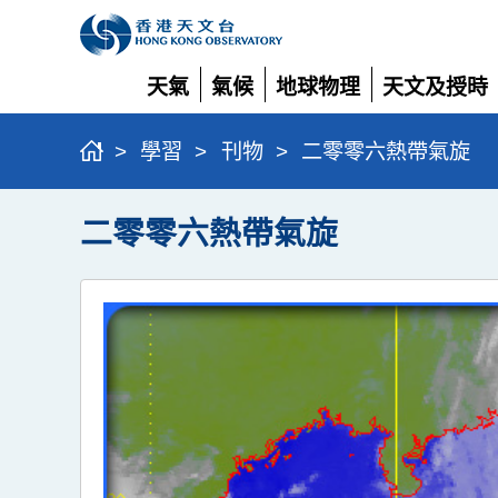
天氣
氣候
地球物理
天文及授時
展
展
展
展
開
開
開
開
>
學習
>
刊物
>
二零零六熱帶氣旋
二零零六熱帶氣旋