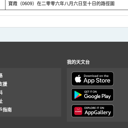
1
寶霞（0609）在二零零六年八月六日至十日的路徑圖
我的天文台
格
支援
料
址
戶指南