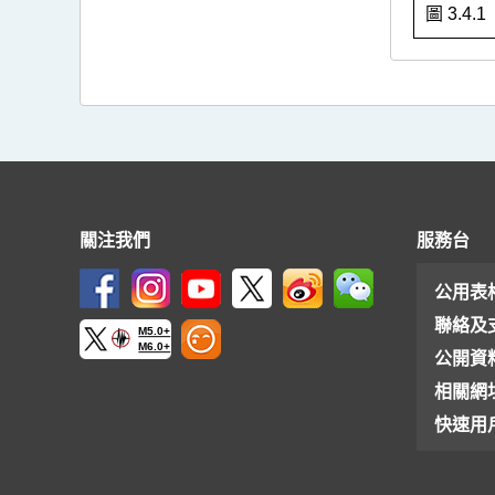
圖 3.4.
關注我們
服務台
公用表
聯絡及
M5.0+
M6.0+
公開資
相關網
快速用