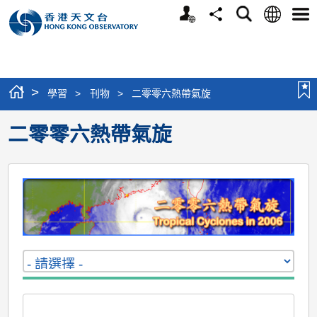
個
語
搜
分
選
人
言
尋
享
單
版
網
站
>
學習
>
刊物
>
二零零六熱帶氣旋
二零零六熱帶氣旋