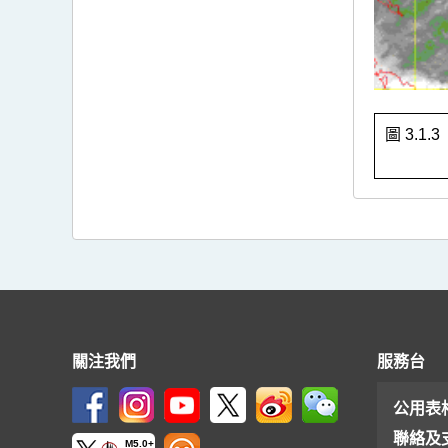
圖 3.1.
關注我們
服務台
公用表
聯絡及
M5.0+