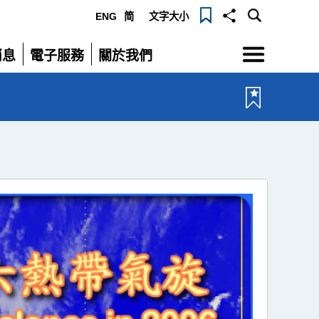
ENG
简
文字大小
選
消息
電子服務
關於我們
單
展
展
開
開