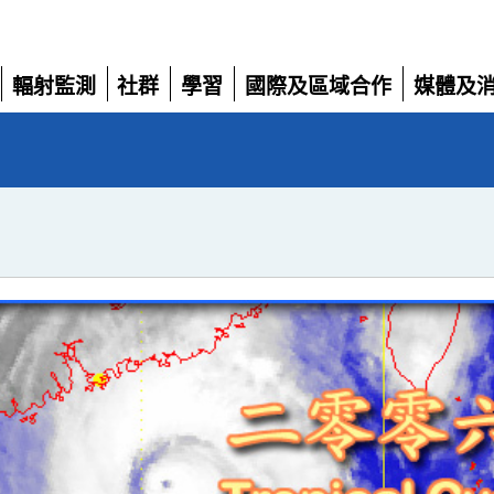
輻射監測
社群
學習
國際及區域合作
媒體及
展
展
展
展
展
開
開
開
開
開