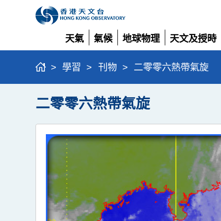
天氣
氣候
地球物理
天文及授時
展
展
展
展
開
開
開
開
>
學習
>
刊物
>
二零零六熱帶氣旋
二零零六熱帶氣旋