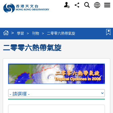
個
語
搜
分
選
人
言
尋
享
單
版
網
站
>
學習
>
刊物
>
二零零六熱帶氣旋
二零零六熱帶氣旋