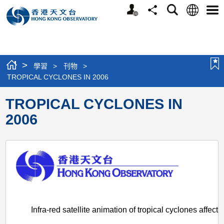
個
語
搜
分
選
人
言
尋
享
單
版
網
站
>
學習
>
刊物
>
TROPICAL CYCLONES IN 2006
TROPICAL CYCLONES IN
2006
Infra-red satellite animation of tropical cyclones affec