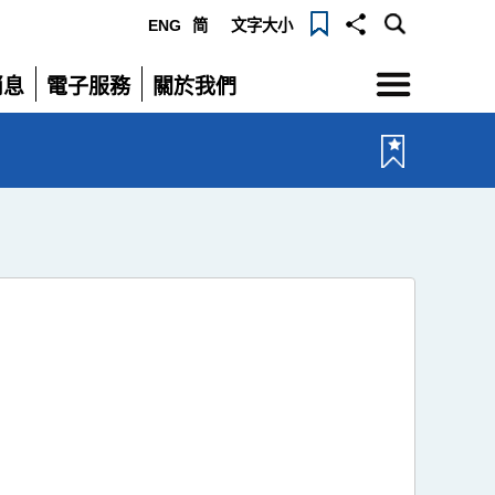
ENG
简
文字大小
選
消息
電子服務
關於我們
單
展
展
開
開