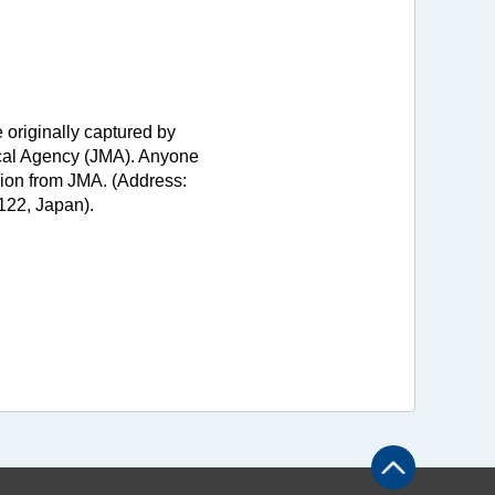
 originally captured by
ical Agency (JMA). Anyone
sion from JMA. (Address:
122, Japan).