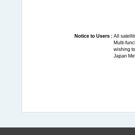
Notice to Users :
All satell
Multi-fun
wishing t
Japan Met