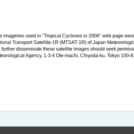
ite imageries used in "Tropical Cyclones in 2006" web page were
ctional Transport Satellite-1R (MTSAT-1R) of Japan Meteorolog
o further disseminate these satellite images should seek permis
eorological Agency, 1-3-4 Ote-machi, Chiyoda-ku, Tokyo 100-8