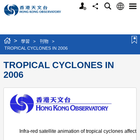
個
語
搜
分
選
人
言
尋
享
單
版
網
站
>
學習
>
刊物
>
TROPICAL CYCLONES IN 2006
TROPICAL CYCLONES IN
2006
Infra-red satellite animation of tropical cyclones affec