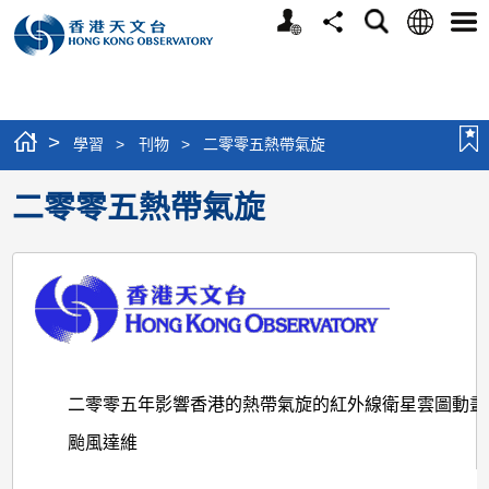
個
語
搜
分
選
人
言
尋
享
單
版
網
站
>
學習
>
刊物
>
二零零五熱帶氣旋
二零零五熱帶氣旋
二零零五年影響香港的熱帶氣旋的紅外線衛星雲圖動畫
颱風達維