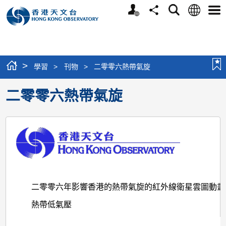
個
語
搜
分
選
人
言
尋
享
單
版
網
站
>
學習
>
刊物
>
二零零六熱帶氣旋
二零零六熱帶氣旋
二零零六年影響香港的熱帶氣旋的紅外線衛星雲圖動畫
熱帶低氣壓