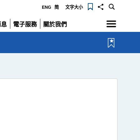
ENG
简
文字大小
選
消息
電子服務
關於我們
單
展
展
開
開