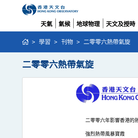
天氣
氣候
地球物理
天文及授時
展
展
展
展
開
開
開
開
>
學習
>
刊物
>
二零零六熱帶氣旋
二零零六熱帶氣旋
二零零六年影響香港的
強烈熱帶風暴寶霞