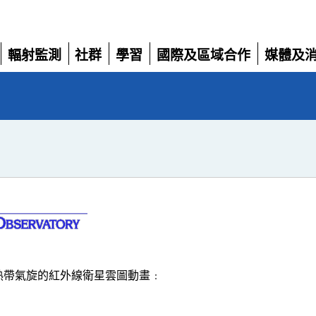
輻射監測
社群
學習
國際及區域合作
媒體及
展
展
展
展
展
開
開
開
開
開
熱帶氣旋的紅外線衛星雲圖動畫﹕