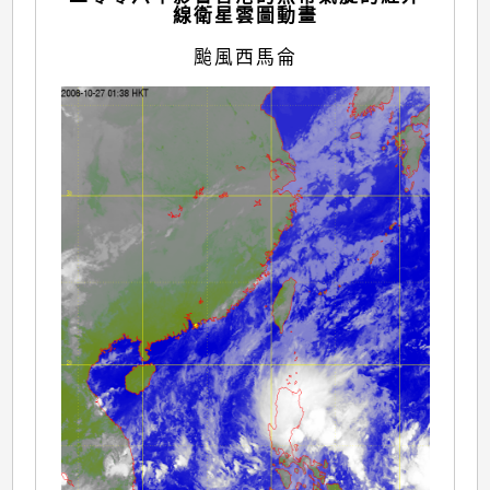
線衛星雲圖動畫
颱風西馬侖