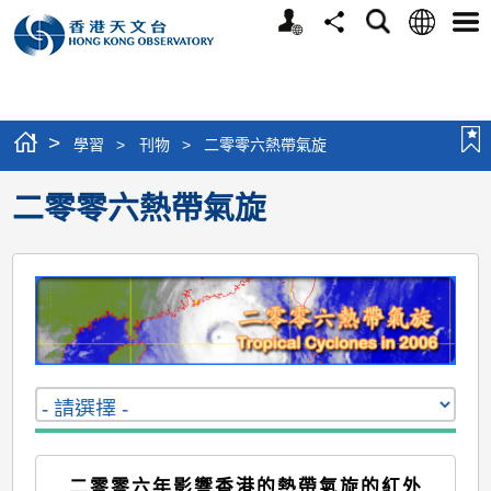
個
語
搜
分
選
人
言
尋
享
單
版
網
站
>
學習
>
刊物
>
二零零六熱帶氣旋
二零零六熱帶氣旋
二零零六年影響香港的熱帶氣旋的紅外