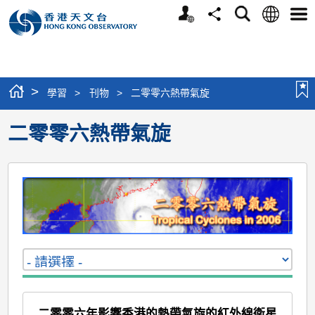
個
語
搜
分
選
人
言
尋
享
單
版
網
站
>
學習
>
刊物
>
二零零六熱帶氣旋
二零零六熱帶氣旋
二零零六年影響香港的熱帶氣旋的紅外線衛星