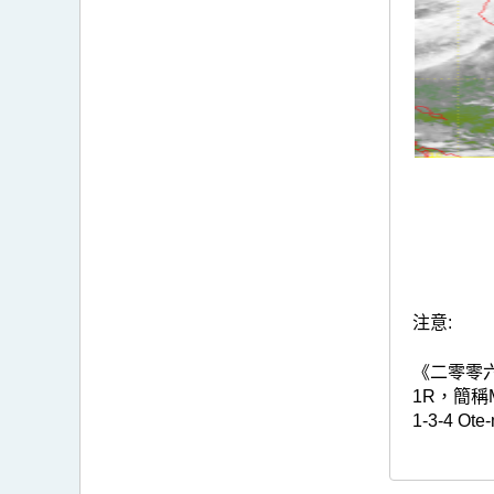
注意:
《二零零六熱
1R，簡稱M
1-3-4 Ote