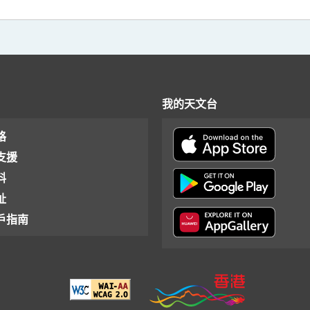
我的天文台
格
支援
料
址
戶指南