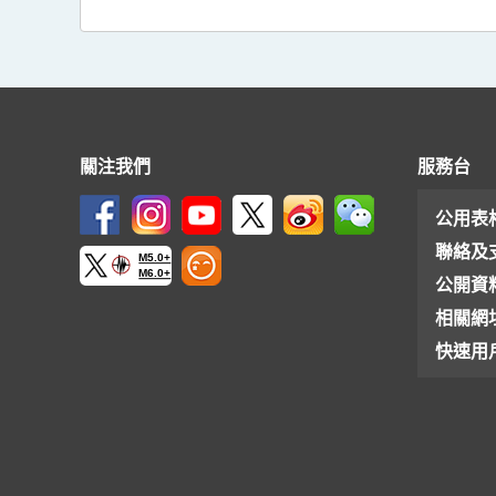
關注我們
服務台
公用表
聯絡及
M5.0+
M6.0+
公開資
相關網
快速用