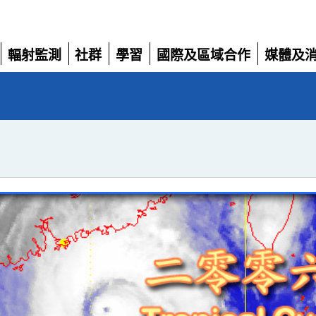
輻射監測
社群
學習
國際及區域合作
媒體及
展
展
展
展
展
開
開
開
開
開