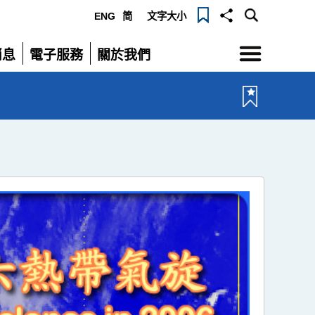
ENG
简
文字大小
選
消息
電子服務
關於我們
單
展
展
開
開