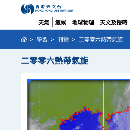
天氣
氣候
地球物理
天文及授時
展
展
展
展
開
開
開
開
>
學習
>
刊物
>
二零零六熱帶氣旋
二零零六熱帶氣旋