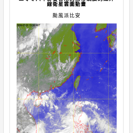
線衛星雲圖動畫
颱風派比安