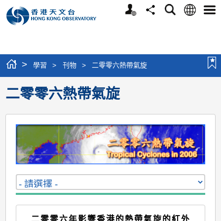
個
語
搜
分
選
人
言
尋
享
單
版
網
站
>
學習
>
刊物
>
二零零六熱帶氣旋
二零零六熱帶氣旋
二零零六年影響香港的熱帶氣旋的紅外