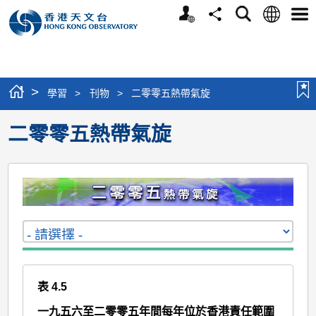
個
語
搜
分
選
人
言
尋
享
單
版
網
站
>
學習
>
刊物
>
二零零五熱帶氣旋
二零零五熱帶氣旋
表 4.5
一九五六至二零零五年間每年位於香港責任範圍