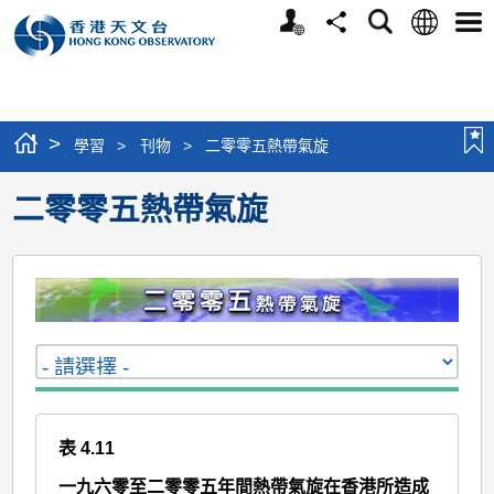
個
語
搜
分
選
人
言
尋
享
單
版
網
站
>
學習
>
刊物
>
二零零五熱帶氣旋
二零零五熱帶氣旋
表 4.11
一九六零至二零零五年間熱帶氣旋在香港所造成