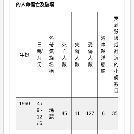
的人命傷亡及破壞
受
到
受
毀
到
熱
遇
壞
損
日
帶
死
失
受
事
或
壞
期/
氣
亡
蹤
傷
越
翻
年份
的
月
旋
人
人
人
洋
沉
小
份
名
數
數
數
船
的
艇
稱
舶
小
數
艇
目
數
目
1960
4 /
9 -
瑪
45
11
127
6
352
46
12
麗
/ 6