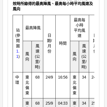
效時所錄得的最高陣風、最高每小時平均風速及
風向
最高每
小時
最高陣風
站
平均風
(參
日
日
速
閱
期/
期/
時間
圖
風
月
風
月
1.
速
份
速
份
風
風
1
)
(公
(公
向
向
里/
里/
時)
時)
中
東
68
24/9
16:56
東
34
24/9
2
環
北
北
偏
偏
東
東
東
68
25/9
04:33
東
34
25/9
0