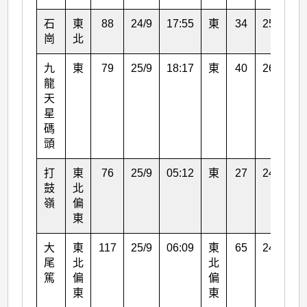
石
東
88
24/9
17:55
東
34
25/9
1
崗
北
九
東
79
25/9
18:17
東
40
26/9
0
龍
天
星
碼
頭
打
東
76
25/9
05:12
東
27
24/9
1
鼓
北
嶺
偏
東
大
東
117
25/9
06:09
東
65
24/9
2
尾
北
北
篤
偏
偏
東
東