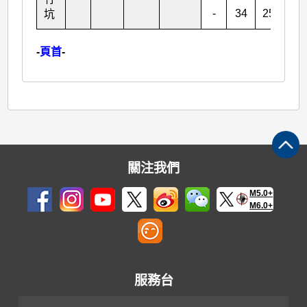
-
34
25/9
0
坑
-
頁首
-
關注我們
M5.0+
M6.0+
服務台