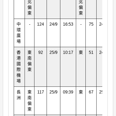
北
北
偏
偏
東
東
中
-
124
24/9
16:53
-
75
24/9
1
環
廣
場
香
東
92
25/9
10:17
東
51
24/9
2
港
南
國
偏
際
東
機
場
長
東
117
25/9
09:39
東
67
25/9
1
洲
南
偏
東