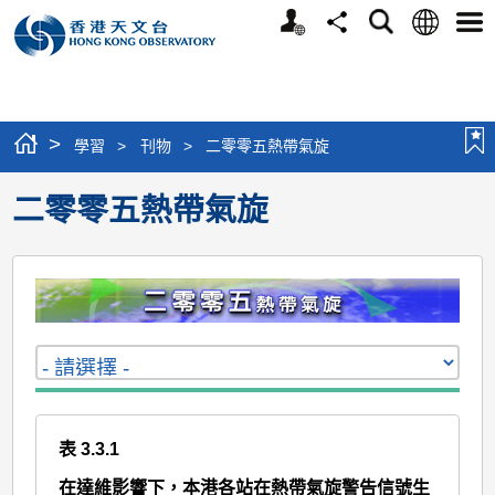
個
語
搜
分
選
人
言
尋
享
單
版
網
站
>
學習
>
刊物
>
二零零五熱帶氣旋
二零零五熱帶氣旋
表 3.3.1
在達維影響下，本港各站在熱帶氣旋警告信號生