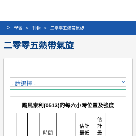
個
分
搜
語
選
人
享
尋
言
單
版
>
學習
>
刊物
>
二零零五熱帶氣旋
網
站
二零零五熱帶氣旋
颱風泰利(0513)的每六小時位置及強度
估
估計
計
時間
最低
最