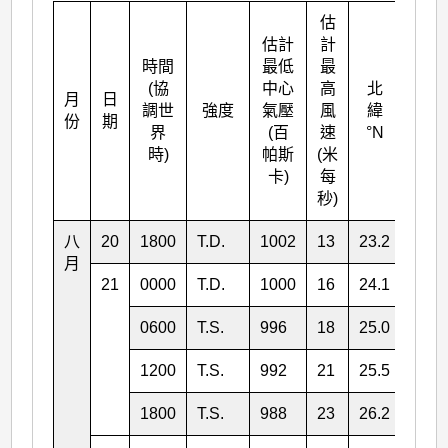
估
估計
計
時間
最低
最
(協
中心
高
北
月
日
東經
調世
強度
氣壓
風
緯
份
期
°E
界
(百
速
°N
時)
帕斯
(米
卡)
每
秒)
八
20
1800
T.D.
1002
13
23.2
149.
月
21
0000
T.D.
1000
16
24.1
149.
0600
T.S.
996
18
25.0
148.
1200
T.S.
992
21
25.5
147.
1800
T.S.
988
23
26.2
147.