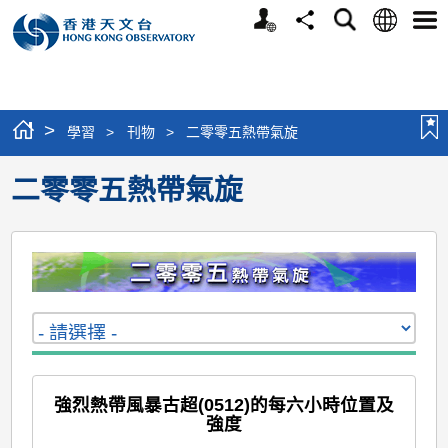
個
語
搜
分
選
人
言
尋
享
單
版
網
站
>
學習
>
刊物
>
二零零五熱帶氣旋
二零零五熱帶氣旋
強烈熱帶風暴古超(0512)的每六小時位置及
強度