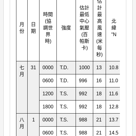
估
估計
計
時間
最低
最
(協
中心
高
北
月
日
東經
調世
強度
氣壓
風
緯
份
期
°E
界
(百
速
°N
時)
帕斯
(米
卡)
每
秒)
七
31
0000
T.D.
1000
13
10.8
136.
月
0600
T.D.
996
16
11.0
135.
1200
T.S.
992
18
11.6
134.
1800
T.S.
992
18
12.8
133.
八
1
0000
T.S.
988
21
13.7
132.
月
0600
T.S.
988
21
14.5
131.