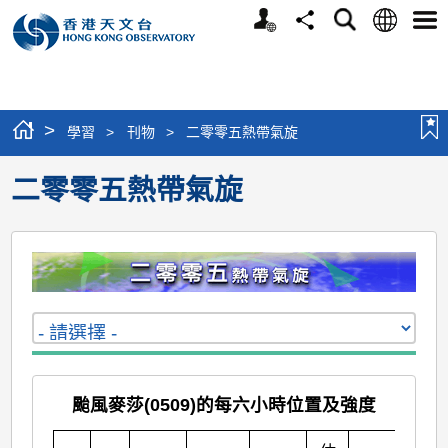
個
語
搜
分
選
人
言
尋
享
單
版
網
站
>
學習
>
刊物
>
二零零五熱帶氣旋
二零零五熱帶氣旋
颱風麥莎(0509)的每六小時位置及強度